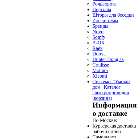
Рольворота
Перголы
Шторы для беседки
Zip системы
Бренды
Novo
Somfy
А-ОК
Raex
Dooya
Hunter Douglas
Coulisse
Mottura
Xiaomi
Системы "Умный
дом"
Каталог
электроприводов
(корзина)
Информация
о доставке
По Москве:
Курьерская доставка
рабочих дней
Самовывоз