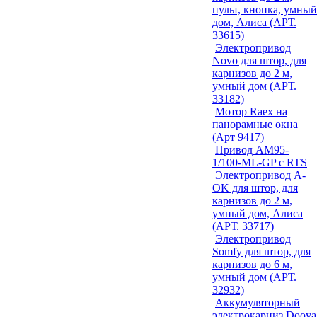
пульт, кнопка, умный
дом, Алиса (АРТ.
33615)
Электропривод
Novo для штор, для
карнизов до 2 м,
умный дом (АРТ.
33182)
Мотор Raex на
панорамные окна
(Арт 9417)
Привод AM95-
1/100-ML-GP с RTS
Электропривод A-
OK для штор, для
карнизов до 2 м,
умный дом, Алиса
(АРТ. 33717)
Электропривод
Somfy для штор, для
карнизов до 6 м,
умный дом (АРТ.
32932)
Аккумуляторный
электрокарниз Dooya