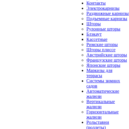
Контакты
Электрокарнизы
Раздвижные карнизы
Подъемные карнизы
Шторы
Рулонные шторы
Блэкаут
Кассетные
Римские шторы
Шторы плиссе
Австрийские шторы
Французские шторы
Японские шторы
Маркизы для
террасы
Системы зимних
садов
Автоматические
жалюзи
Вертикальные
жалюзи
Горизонтальные
жалюзи
Рольставни
(роллеты)