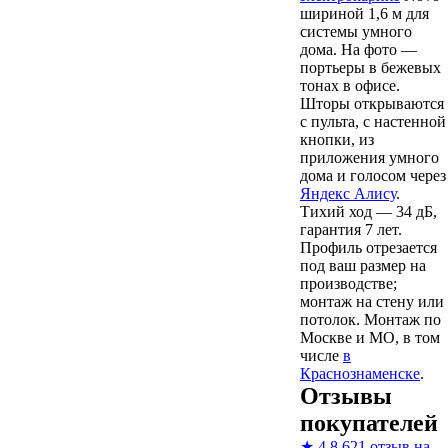
шириной 1,6 м для
системы умного
дома. На фото —
портьеры в бежевых
тонах в офисе.
Шторы открываются
с пульта, с настенной
кнопки, из
приложения умного
дома и голосом через
Яндекс Алису
.
Тихий ход — 34 дБ,
гарантия 7 лет.
Профиль отрезается
под ваш размер на
производстве;
монтаж на стену или
потолок. Монтаж по
Москве и МО, в том
числе
в
Краснознаменске
.
Отзывы
покупателей
★
4,8
621 отзыв на