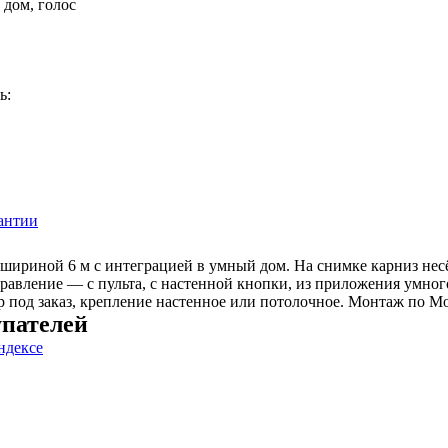
 дом, голос
ь:
антии
шириной 6 м с интеграцией в умный дом. На снимке карниз несё
равление — с пульта, с настенной кнопки, из приложения умног
ер под заказ, крепление настенное или потолочное. Монтаж по М
пателей
ндексе