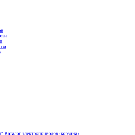
ы
ов
юзи
и
юзи
)
м"
Каталог электроприводов (корзина)