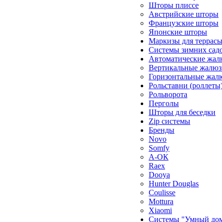
Шторы плиссе
Австрийские шторы
Французские шторы
Японские шторы
Маркизы для террас
Системы зимних сад
Автоматические жал
Вертикальные жалюз
Горизонтальные жал
Рольставни (роллеты
Рольворота
Перголы
Шторы для беседки
Zip системы
Бренды
Novo
Somfy
А-ОК
Raex
Dooya
Hunter Douglas
Coulisse
Mottura
Xiaomi
Системы "Умный до