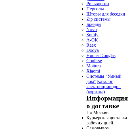
Рольворота
Перголы
Шторы для беседки
Zip системы
Бренды
Novo
Somfy
А-ОК
Raex
Dooya
Hunter Douglas
Coulisse
Mottura
Xiaomi
Системы "Умный
дом"
Каталог
электроприводов
(корзина)
Информация
о доставке
По Москве:
Курьерская доставка
рабочих дней
Самовывоз