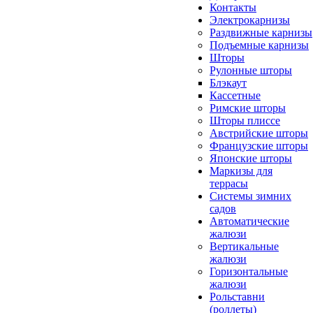
Контакты
Электрокарнизы
Раздвижные карнизы
Подъемные карнизы
Шторы
Рулонные шторы
Блэкаут
Кассетные
Римские шторы
Шторы плиссе
Австрийские шторы
Французские шторы
Японские шторы
Маркизы для
террасы
Системы зимних
садов
Автоматические
жалюзи
Вертикальные
жалюзи
Горизонтальные
жалюзи
Рольставни
(роллеты)