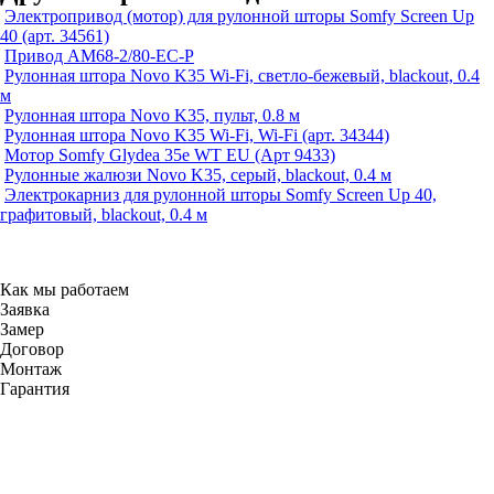
Электропривод (мотор) для рулонной шторы Somfy Screen Up
40 (арт. 34561)
Привод AM68-2/80-EС-P
Рулонная штора Novo K35 Wi-Fi, светло-бежевый, blackout, 0.4
м
Рулонная штора Novo K35, пульт, 0.8 м
Рулонная штора Novo K35 Wi-Fi, Wi-Fi (арт. 34344)
Мотор Somfy Glydea 35e WT EU (Арт 9433)
Рулонные жалюзи Novo K35, серый, blackout, 0.4 м
Электрокарниз для рулонной шторы Somfy Screen Up 40,
графитовый, blackout, 0.4 м
Как мы работаем
Заявка
Замер
Договор
Монтаж
Гарантия