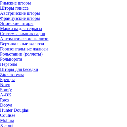
Римские шторы
Шторы плиссе
Австрийские шторы
Французские шторы
Японские шторы
Маркизы для террасы
Системы зимних садов
Автоматические жалюзи
Вертикальные жалюзи
Горизонтальные жалюзи
Рольставни (роллеты)
Рольворота
Перголы
Шторы для беседки
Zip системы
Бренды
Novo
Somfy
А-ОК
Raex
Dooya
Hunter Douglas
Coulisse
Mottura
Xiaomi