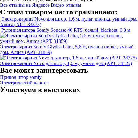
Все отзывы на Яндексе
Видео-отзывы
С этим товаром часто сравнивают:
Электрокарниз Novo для штор, 1,6 м, пульт, кнопка, умный дом,
Алиса (АРТ. 33873)
Рулонная штора Somfy Sonesse 40 RTS, белый, blackout, 0.8 м
Электрокарниз Somfy Glydea Ultra, 5,6 м, пульт, кнопка, умный
дом, Алиса (АРТ. 31859)
Электрокарниз Novo для штор, 1,6 м, умный дом (АРТ. 34725)
Вас может заинтересовать
Привод штор somfy
Электрический карниз
Участвуем в выставках