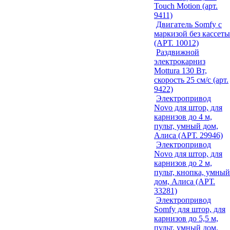
Touch Motion (арт.
9411)
Двигатель Somfy с
маркизой без кассеты
(АРТ. 10012)
Раздвижной
электрокарниз
Mottura 130 Вт,
скорость 25 см/с (арт.
9422)
Электропривод
Novo для штор, для
карнизов до 4 м,
пульт, умный дом,
Алиса (АРТ. 29946)
Электропривод
Novo для штор, для
карнизов до 2 м,
пульт, кнопка, умный
дом, Алиса (АРТ.
33281)
Электропривод
Somfy для штор, для
карнизов до 5,5 м,
пульт, умный дом,