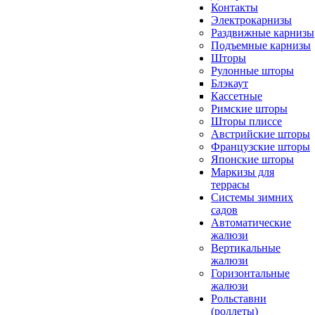
Контакты
Электрокарнизы
Раздвижные карнизы
Подъемные карнизы
Шторы
Рулонные шторы
Блэкаут
Кассетные
Римские шторы
Шторы плиссе
Австрийские шторы
Французские шторы
Японские шторы
Маркизы для
террасы
Системы зимних
садов
Автоматические
жалюзи
Вертикальные
жалюзи
Горизонтальные
жалюзи
Рольставни
(роллеты)