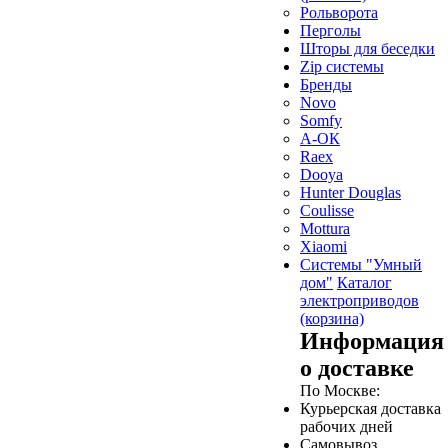
Рольворота
Перголы
Шторы для беседки
Zip системы
Бренды
Novo
Somfy
А-ОК
Raex
Dooya
Hunter Douglas
Coulisse
Mottura
Xiaomi
Системы "Умный
дом"
Каталог
электроприводов
(корзина)
Информация
о доставке
По Москве:
Курьерская доставка
рабочих дней
Самовывоз