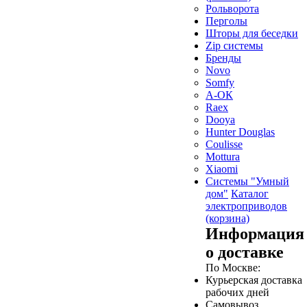
Рольворота
Перголы
Шторы для беседки
Zip системы
Бренды
Novo
Somfy
А-ОК
Raex
Dooya
Hunter Douglas
Coulisse
Mottura
Xiaomi
Системы "Умный
дом"
Каталог
электроприводов
(корзина)
Информация
о доставке
По Москве:
Курьерская доставка
рабочих дней
Самовывоз