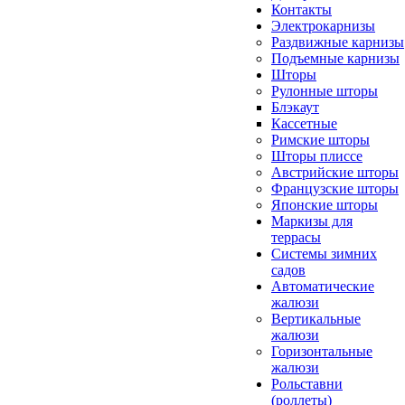
Контакты
Электрокарнизы
Раздвижные карнизы
Подъемные карнизы
Шторы
Рулонные шторы
Блэкаут
Кассетные
Римские шторы
Шторы плиссе
Австрийские шторы
Французские шторы
Японские шторы
Маркизы для
террасы
Системы зимних
садов
Автоматические
жалюзи
Вертикальные
жалюзи
Горизонтальные
жалюзи
Рольставни
(роллеты)