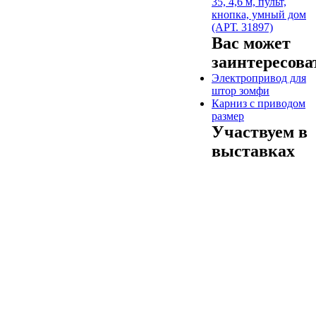
35, 4,6 м, пульт,
кнопка, умный дом
(АРТ. 31897)
Вас может
заинтересова
Электропривод для
штор зомфи
Карниз с приводом
размер
Участвуем в
выставках