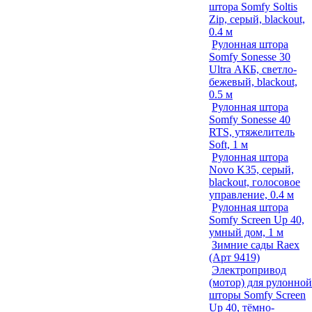
штора Somfy Soltis
Zip, серый, blackout,
0.4 м
Рулонная штора
Somfy Sonesse 30
Ultra АКБ, светло-
бежевый, blackout,
0.5 м
Рулонная штора
Somfy Sonesse 40
RTS, утяжелитель
Soft, 1 м
Рулонная штора
Novo K35, серый,
blackout, голосовое
управление, 0.4 м
Рулонная штора
Somfy Screen Up 40,
умный дом, 1 м
Зимние сады Raex
(Арт 9419)
Электропривод
(мотор) для рулонной
шторы Somfy Screen
Up 40, тёмно-