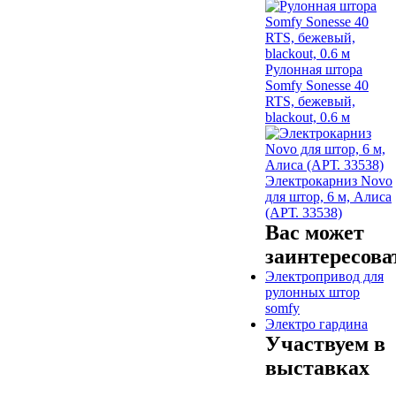
Рулонная штора
Somfy Sonesse 40
RTS, бежевый,
blackout, 0.6 м
Электрокарниз Novo
для штор, 6 м, Алиса
(АРТ. 33538)
Вас может
заинтересова
Электропривод для
рулонных штор
somfy
Электро гардина
Участвуем в
выставках