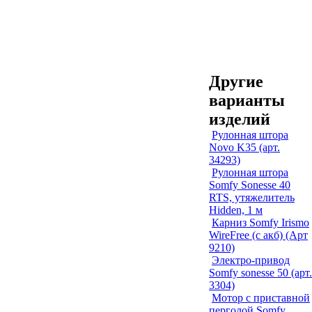
Другие
варианты
изделий
Рулонная штора
Novo K35 (арт.
34293)
Рулонная штора
Somfy Sonesse 40
RTS, утяжелитель
Hidden, 1 м
Карниз Somfy Irismo
WireFree (с акб) (Арт
9210)
Электро-привод
Somfy sonesse 50 (арт.
3304)
Мотор с приставной
перголой Somfy