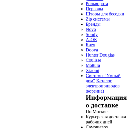
Рольворота
Перголы
Шторы для беседки
Zip системы
Бренды
Novo
Somfy
А-ОК
Raex
Dooya
Hunter Douglas
Coulisse
Mottura
Xiaomi
Системы "Умный
дом"
Каталог
электроприводов
(корзина)
Информация
о доставке
По Москве:
Курьерская доставка
рабочих дней
Самовывоз