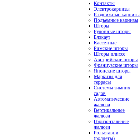
Контакты
Электрокарнизы
Раздвижные карнизы
Подъемные карнизы
Шторы
Рулонные шторы
Блэкаут
Кассетные
Римские шторы
Шторы плиссе
Австрийские шторы
Французские шторы
Японские шторы
Маркизы для
террасы
Системы зимних
садов
Автоматические
жалюзи
Вертикальные
жалюзи
Горизонтальные
жалюзи
Рольставни
(роллеты)