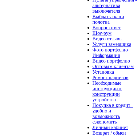
альтернатива
выключателя
Выбрать ткани
полотна
Вопрос ответ
Шоу-рум
Видео отзывы
Услуги замерщика
Фото портфолио
Информация
Видео портфолио
Оптовым клиентам
Установка
Ремонт карнизов
Необходимые
инструкции к
конструкции
устройства
Покупка в кредит -
удобно и
возможность
сэкономить
Личный кабинет
Возврат / обмен