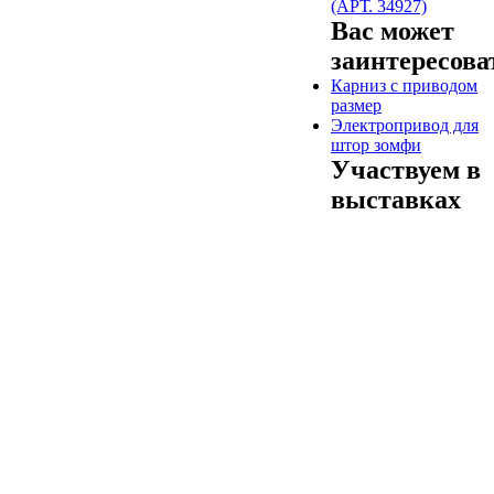
(АРТ. 34927)
Вас может
заинтересова
Карниз с приводом
размер
Электропривод для
штор зомфи
Участвуем в
выставках