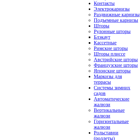
Контакты
Электрокарнизы
Раздвижные карнизы
Подъемные карнизы
Шторы
Рулонные шторы
Блэкаут
Кассетные
Римские шторы
Шторы плиссе
Австрийские шторы
Французские шторы
Японские шторы
Маркизы для
террасы
Системы зимних
садов
Автоматические
жалюзи
Вертикальные
жалюзи
Горизонтальные
жалюзи
Рольставни
(роллеты)