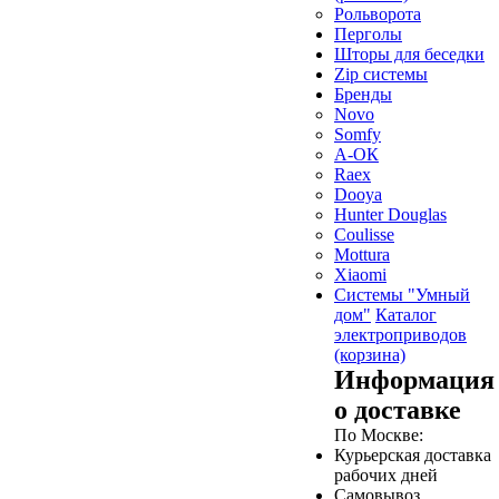
Рольворота
Перголы
Шторы для беседки
Zip системы
Бренды
Novo
Somfy
А-ОК
Raex
Dooya
Hunter Douglas
Coulisse
Mottura
Xiaomi
Системы "Умный
дом"
Каталог
электроприводов
(корзина)
Информация
о доставке
По Москве:
Курьерская доставка
рабочих дней
Самовывоз