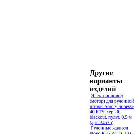
Другие
варианты
изделий
Электропривод
(мотор) для рулонной
шторы Somfy Sonesse
40 RTS, серый,
blackout, пульт, 0.5 м
(арт. 34575)
Рулонные жалюзи
Novo K35 Wi-Fi, 1 м