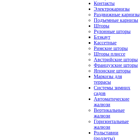
Контакты
Электрокарнизы
Раздвижные карнизы
Подъемные карнизы
Шторы
Рулонные шторы
Блэкаут
Кассетные
Римские шторы
Шторы плиссе
Австрийские шторы
Французские шторы
Японские шторы
Маркизы для
террасы
Системы зимних
садов
Автоматические
жалюзи
Вертикальные
жалюзи
Горизонтальные
жалюзи
Рольставни
(роллеты)