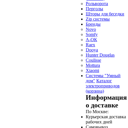
Рольворота
Перголы
Шторы для беседки
Zip системы
Бренды
Novo
Somfy
А-ОК
Raex
Dooya
Hunter Douglas
Coulisse
Mottura
Xiaomi
Системы "Умный
дом"
Каталог
электроприводов
(корзина)
Информация
о доставке
По Москве:
Курьерская доставка
рабочих дней
Самовывоз