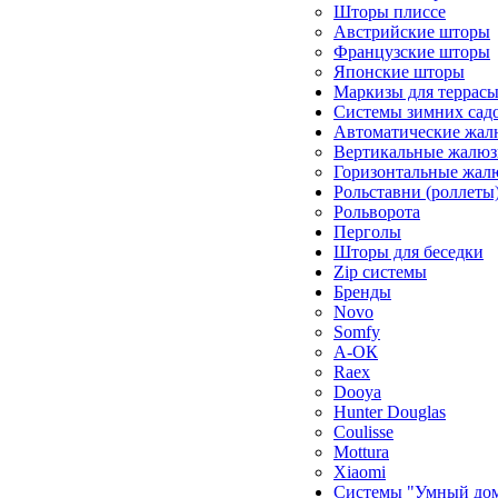
Шторы плиссе
Австрийские шторы
Французские шторы
Японские шторы
Маркизы для террас
Системы зимних сад
Автоматические жал
Вертикальные жалюз
Горизонтальные жал
Рольставни (роллеты
Рольворота
Перголы
Шторы для беседки
Zip системы
Бренды
Novo
Somfy
А-ОК
Raex
Dooya
Hunter Douglas
Coulisse
Mottura
Xiaomi
Системы "Умный до