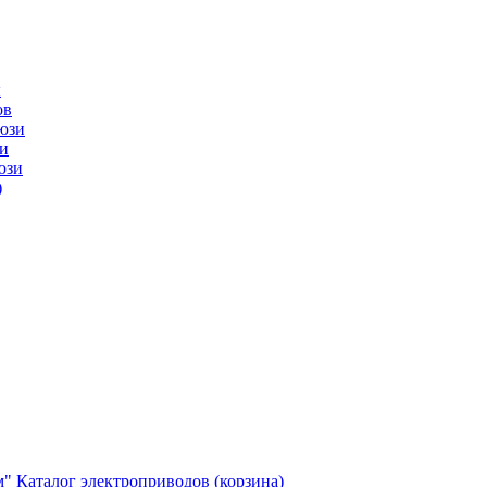
ы
ов
юзи
и
юзи
)
м"
Каталог электроприводов (корзина)