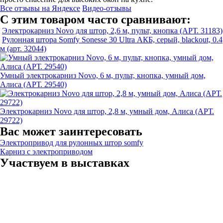
Все отзывы на Яндексе
Видео-отзывы
С этим товаром часто сравнивают:
Электрокарниз Novo для штор, 2,6 м, пульт, кнопка (АРТ. 31183)
Рулонная штора Somfy Sonesse 30 Ultra АКБ, серый, blackout, 0.4
м (арт. 32044)
Умный электрокарниз Novo, 6 м, пульт, кнопка, умный дом,
Алиса (АРТ. 29540)
Электрокарниз Novo для штор, 2,8 м, умный дом, Алиса (АРТ.
29722)
Вас может заинтересовать
Электропривод для рулонных штор somfy
Карниз с электроприводом
Участвуем в выставках