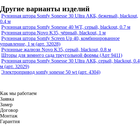
Другие варианты изделий
Рулонная штора Somfy Sonesse 30 Ultra АКБ, бежевый, blackout,
0.4 м
Рулонная штора Somfy Sonesse 40 WT, серый, blackout, 0.7 м
Рулонная штора Novo K35, чёрный, blackout, 1 м
Рулонная штора Somfy Screen Up 40, комбинированное
управление, 1 м (арт. 32028)
Рулонные жалюзи Novo K35, серый, blackout, 0.8 м
Шторы для зимнего сада треугольной формы (Арт 9411)
Рулонная штора Somfy Sonesse 30 Ultra АКБ, серый, blackout, 0.4
м (арт. 32029)
Электропривод somfy sonesse 50 wt (арт. 4304)
Как мы работаем
Заявка
Замер
Договор
Монтаж
Гарантия