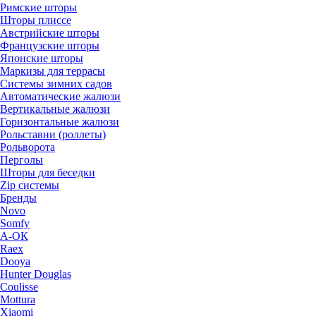
Римские шторы
Шторы плиссе
Австрийские шторы
Французские шторы
Японские шторы
Маркизы для террасы
Системы зимних садов
Автоматические жалюзи
Вертикальные жалюзи
Горизонтальные жалюзи
Рольставни (роллеты)
Рольворота
Перголы
Шторы для беседки
Zip системы
Бренды
Novo
Somfy
А-ОК
Raex
Dooya
Hunter Douglas
Coulisse
Mottura
Xiaomi