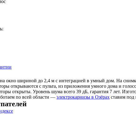
лос
ь:
антии
на окно шириной до 2,4 м с интеграцией в умный дом. На снимк
оры открываются с пульта, из приложения умного дома и голос
оры открыты. Уровень шума всего 39 дБ, гарантия 7 лет. Изгото
ботаем по всей области —
электрокарнизы в Озёрах
ставим под 
пателей
ндексе