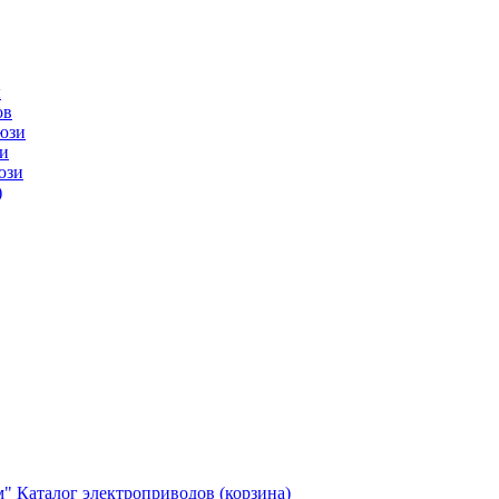
ы
ов
юзи
и
юзи
)
м"
Каталог электроприводов (корзина)