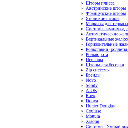
Шторы плиссе
Австрийские шторы
Французские шторы
Японские шторы
Маркизы для террас
Системы зимних сад
Автоматические жал
Вертикальные жалюз
Горизонтальные жал
Рольставни (роллеты
Рольворота
Перголы
Шторы для беседки
Zip системы
Бренды
Novo
Somfy
А-ОК
Raex
Dooya
Hunter Douglas
Coulisse
Mottura
Xiaomi
Системы "Умный до