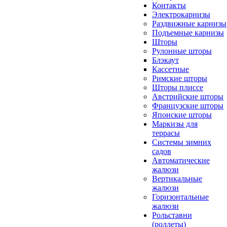
Контакты
Электрокарнизы
Раздвижные карнизы
Подъемные карнизы
Шторы
Рулонные шторы
Блэкаут
Кассетные
Римские шторы
Шторы плиссе
Австрийские шторы
Французские шторы
Японские шторы
Маркизы для
террасы
Системы зимних
садов
Автоматические
жалюзи
Вертикальные
жалюзи
Горизонтальные
жалюзи
Рольставни
(роллеты)