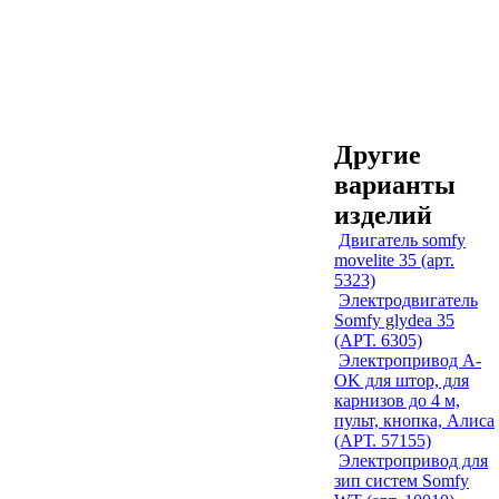
Другие
варианты
изделий
Двигатель somfy
movelite 35 (арт.
5323)
Электродвигатель
Somfy glydea 35
(АРТ. 6305)
Электропривод A-
OK для штор, для
карнизов до 4 м,
пульт, кнопка, Алиса
(АРТ. 57155)
Электропривод для
зип систем Somfy