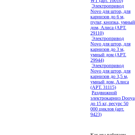
WT (арт. 10010)
Электропривод
Novo для штор, для
карнизов до 6 м,
пульт, кнопка, умный
дом, Алиса (АРТ.
29110)
Электропривод
Novo для штор, для
карнизов до 3 м,
умный дом (АРТ.
29944)
Электропривод
Novo для штор, для
карнизов до 3,5 м,
умный дом, Алиса
(АРТ. 31115)
Раздвижной
электрокарниз Dooya
до 15 кг, ресурс 50
000 циклов (арт.
9423)
Как мы работаем