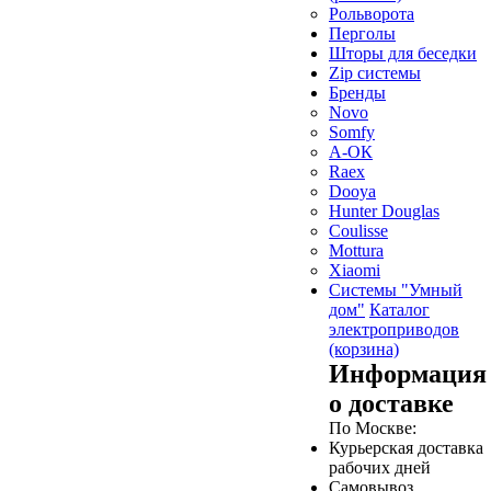
Рольворота
Перголы
Шторы для беседки
Zip системы
Бренды
Novo
Somfy
А-ОК
Raex
Dooya
Hunter Douglas
Coulisse
Mottura
Xiaomi
Системы "Умный
дом"
Каталог
электроприводов
(корзина)
Информация
о доставке
По Москве:
Курьерская доставка
рабочих дней
Самовывоз