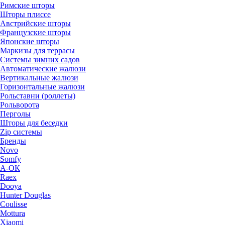
Римские шторы
Шторы плиссе
Австрийские шторы
Французские шторы
Японские шторы
Маркизы для террасы
Системы зимних садов
Автоматические жалюзи
Вертикальные жалюзи
Горизонтальные жалюзи
Рольставни (роллеты)
Рольворота
Перголы
Шторы для беседки
Zip системы
Бренды
Novo
Somfy
А-ОК
Raex
Dooya
Hunter Douglas
Coulisse
Mottura
Xiaomi