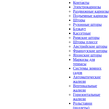
Контакты
Электрокарнизы
Раздвижные карнизы
Подъемные карнизы
Шторы
Рулонные шторы
Блэкаут
Кассетные
Римские шторы
Шторы плиссе
Австрийские шторы
Французские шторы
Японские шторы
Маркизы для
террасы
Системы зимних
садов
Автоматические
жалюзи
Вертикальные
жалюзи
Горизонтальные
жалюзи
Рольставни
(роллеты)