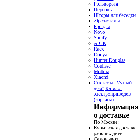
Рольворота
Перголы
Шторы для беседки
Zip системы
Бренды
Novo
Somfy
А-ОК
Raex
Dooya
Hunter Douglas
Coulisse
Mottura
Xiaomi
Системы "Умный
дом"
Каталог
электроприводов
(корзина)
Информация
о доставке
По Москве:
Курьерская доставка
рабочих дней
Самовывоз