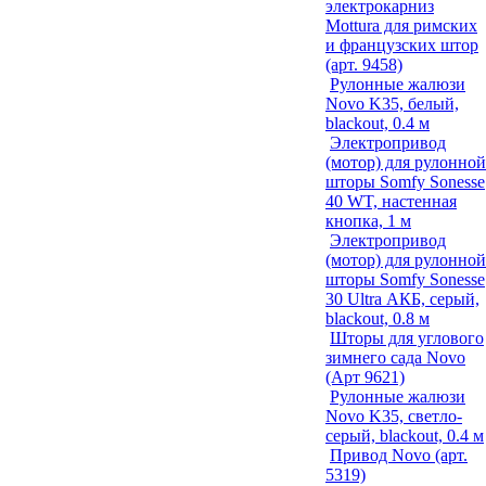
электрокарниз
Mottura для римских
и французских штор
(арт. 9458)
Рулонные жалюзи
Novo K35, белый,
blackout, 0.4 м
Электропривод
(мотор) для рулонной
шторы Somfy Sonesse
40 WT, настенная
кнопка, 1 м
Электропривод
(мотор) для рулонной
шторы Somfy Sonesse
30 Ultra АКБ, серый,
blackout, 0.8 м
Шторы для углового
зимнего сада Novo
(Арт 9621)
Рулонные жалюзи
Novo K35, светло-
серый, blackout, 0.4 м
Привод Novo (арт.
5319)