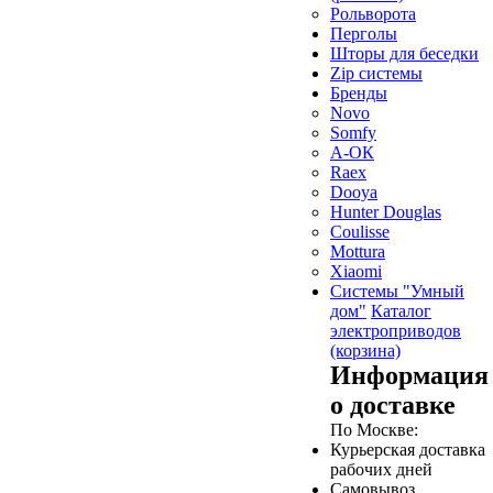
Рольворота
Перголы
Шторы для беседки
Zip системы
Бренды
Novo
Somfy
А-ОК
Raex
Dooya
Hunter Douglas
Coulisse
Mottura
Xiaomi
Системы "Умный
дом"
Каталог
электроприводов
(корзина)
Информация
о доставке
По Москве:
Курьерская доставка
рабочих дней
Самовывоз