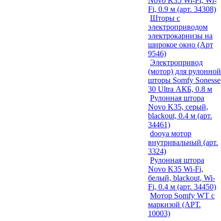
Novo K35 Wi-Fi, Wi-
Fi, 0.9 м (арт. 34308)
Шторы с
электроприводом
электрокарнизы на
широкое окно (Арт
9546)
Электропривод
(мотор) для рулонной
шторы Somfy Sonesse
30 Ultra АКБ, 0.8 м
Рулонная штора
Novo K35, серый,
blackout, 0.4 м (арт.
34461)
dooya мотор
внутривальный (арт.
3324)
Рулонная штора
Novo K35 Wi-Fi,
белый, blackout, Wi-
Fi, 0.4 м (арт. 34450)
Мотор Somfy WT с
маркизой (АРТ.
10003)