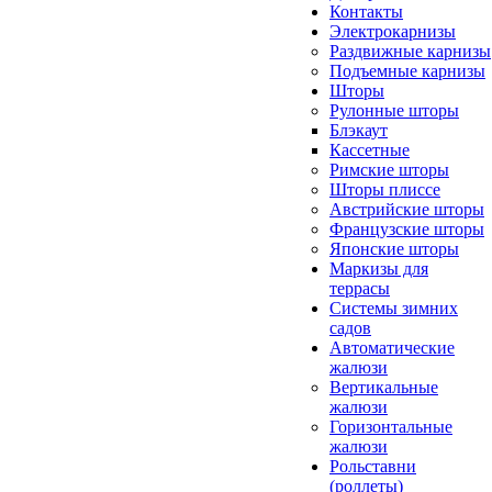
Контакты
Электрокарнизы
Раздвижные карнизы
Подъемные карнизы
Шторы
Рулонные шторы
Блэкаут
Кассетные
Римские шторы
Шторы плиссе
Австрийские шторы
Французские шторы
Японские шторы
Маркизы для
террасы
Системы зимних
садов
Автоматические
жалюзи
Вертикальные
жалюзи
Горизонтальные
жалюзи
Рольставни
(роллеты)