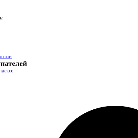
ь:
антии
пателей
ндексе