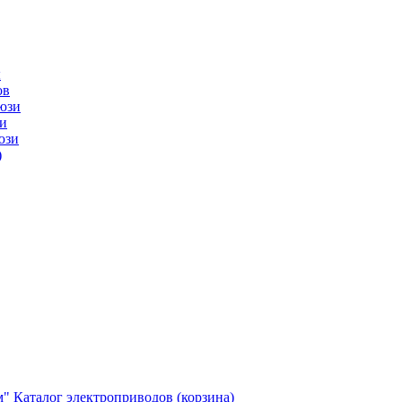
ы
ов
юзи
и
юзи
)
м"
Каталог электроприводов (корзина)