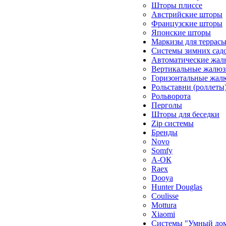
Шторы плиссе
Австрийские шторы
Французские шторы
Японские шторы
Маркизы для террас
Системы зимних сад
Автоматические жал
Вертикальные жалюз
Горизонтальные жал
Рольставни (роллеты
Рольворота
Перголы
Шторы для беседки
Zip системы
Бренды
Novo
Somfy
А-ОК
Raex
Dooya
Hunter Douglas
Coulisse
Mottura
Xiaomi
Системы "Умный до