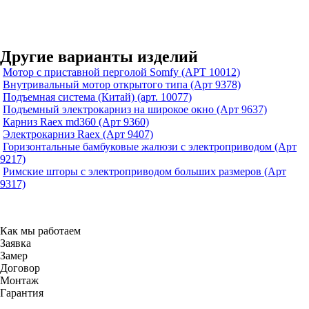
Другие варианты изделий
Мотор с приставной перголой Somfy (АРТ 10012)
Внутривальный мотор открытого типа (Арт 9378)
Подъемная система (Китай) (арт. 10077)
Подъемный электрокарниз на широкое окно (Арт 9637)
Карниз Raex md360 (Арт 9360)
Электрокарниз Raex (Арт 9407)
Горизонтальные бамбуковые жалюзи с электроприводом (Арт
9217)
Римские шторы с электроприводом больших размеров (Арт
9317)
Как мы работаем
Заявка
Замер
Договор
Монтаж
Гарантия