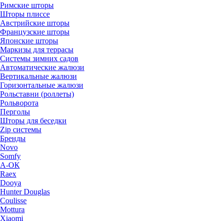
Римские шторы
Шторы плиссе
Австрийские шторы
Французские шторы
Японские шторы
Маркизы для террасы
Системы зимних садов
Автоматические жалюзи
Вертикальные жалюзи
Горизонтальные жалюзи
Рольставни (роллеты)
Рольворота
Перголы
Шторы для беседки
Zip системы
Бренды
Novo
Somfy
А-ОК
Raex
Dooya
Hunter Douglas
Coulisse
Mottura
Xiaomi