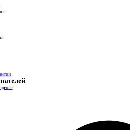
:
лос
ь:
антии
пателей
ндексе