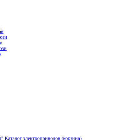
ы
ов
юзи
и
юзи
)
м"
Каталог электроприводов (корзина)