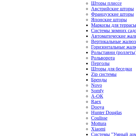
Шторы плиссе
Австрийские шторы
Французские шторы
Японские шторы
Маркизы для террас
Системы зимних сад
Автоматические жал
Вертикальные жалюз
Горизонтальные жал
Рольставни (роллеты
Рольворота
Перголы
Шторы для беседки
Zip системы
Бренды
Novo
Somfy
А-ОК
Raex
Dooya
Hunter Douglas
Coulisse
Mottura
Xiaomi
Системы "Умный до