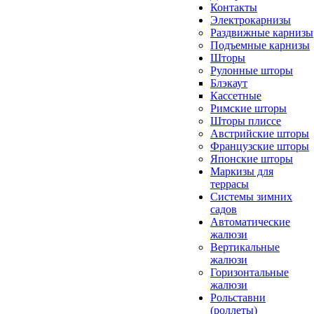
Контакты
Электрокарнизы
Раздвижные карнизы
Подъемные карнизы
Шторы
Рулонные шторы
Блэкаут
Кассетные
Римские шторы
Шторы плиссе
Австрийские шторы
Французские шторы
Японские шторы
Маркизы для
террасы
Системы зимних
садов
Автоматические
жалюзи
Вертикальные
жалюзи
Горизонтальные
жалюзи
Рольставни
(роллеты)