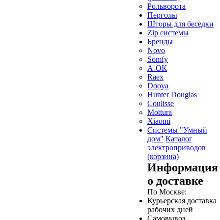
Рольворота
Перголы
Шторы для беседки
Zip системы
Бренды
Novo
Somfy
А-ОК
Raex
Dooya
Hunter Douglas
Coulisse
Mottura
Xiaomi
Системы "Умный
дом"
Каталог
электроприводов
(корзина)
Информация
о доставке
По Москве:
Курьерская доставка
рабочих дней
Самовывоз