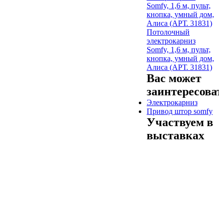
Потолочный
электрокарниз
Somfy, 1,6 м, пульт,
кнопка, умный дом,
Алиса (АРТ. 31831)
Вас может
заинтересова
Электрокарниз
Привод штор somfy
Участвуем в
выставках