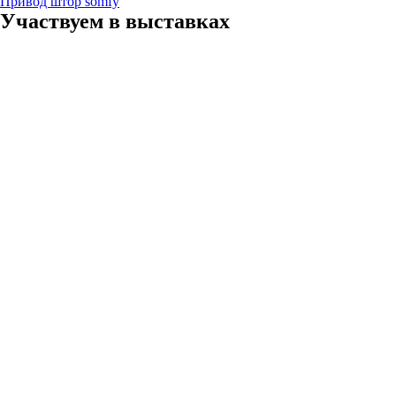
Привод штор somfy
Участвуем в выставках