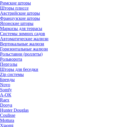
Римские шторы
Шторы плиссе
Австрийские шторы
Французские шторы
Японские шторы
Маркизы для террасы
Системы зимних садов
Автоматические жалюзи
Вертикальные жалюзи
Горизонтальные жалюзи
Рольставни (роллеты)
Рольворота
Перголы
Шторы для беседки
Zip системы
Бренды
Novo
Somfy
А-ОК
Raex
Dooya
Hunter Douglas
Coulisse
Mottura
Xiaomi