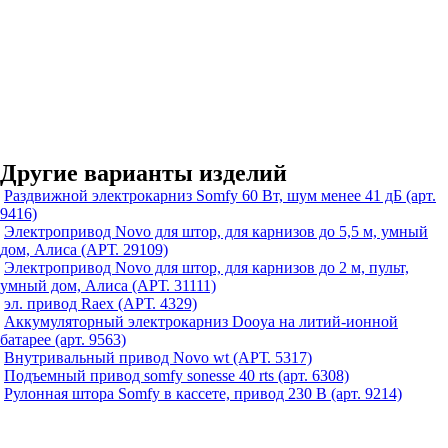
Другие варианты изделий
Раздвижной электрокарниз Somfy 60 Вт, шум менее 41 дБ (арт.
9416)
Электропривод Novo для штор, для карнизов до 5,5 м, умный
дом, Алиса (АРТ. 29109)
Электропривод Novo для штор, для карнизов до 2 м, пульт,
умный дом, Алиса (АРТ. 31111)
эл. привод Raex (АРТ. 4329)
Аккумуляторный электрокарниз Dooya на литий-ионной
батарее (арт. 9563)
Внутривальный привод Novo wt (АРТ. 5317)
Подъемный привод somfy sonesse 40 rts (арт. 6308)
Рулонная штора Somfy в кассете, привод 230 В (арт. 9214)