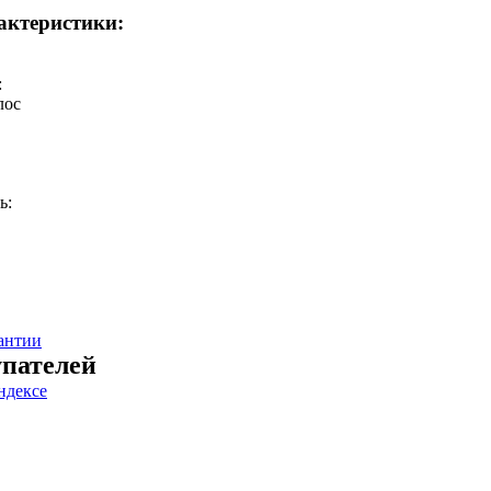
актеристики:
:
лос
ь:
антии
пателей
ндексе