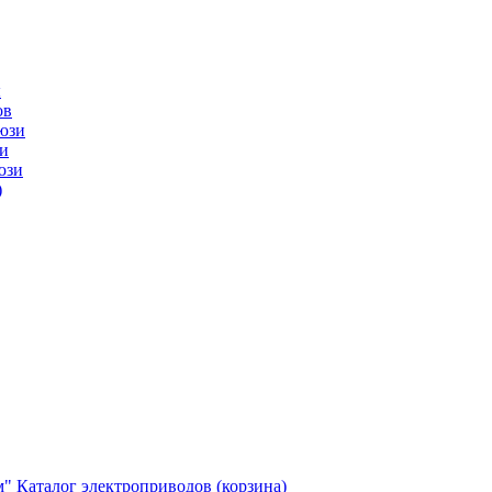
ы
ов
юзи
и
юзи
)
м"
Каталог электроприводов (корзина)