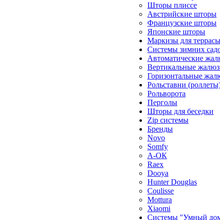
Шторы плиссе
Австрийские шторы
Французские шторы
Японские шторы
Маркизы для террас
Системы зимних сад
Автоматические жал
Вертикальные жалюз
Горизонтальные жал
Рольставни (роллеты
Рольворота
Перголы
Шторы для беседки
Zip системы
Бренды
Novo
Somfy
А-ОК
Raex
Dooya
Hunter Douglas
Coulisse
Mottura
Xiaomi
Системы "Умный до