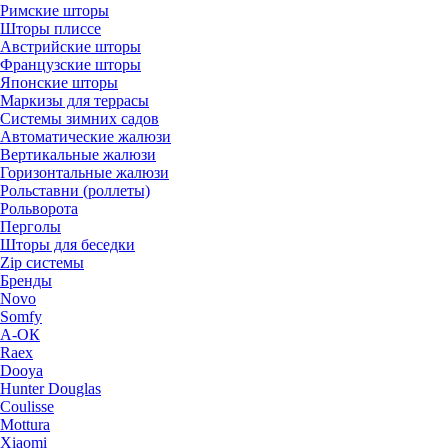
Римские шторы
Шторы плиссе
Австрийские шторы
Французские шторы
Японские шторы
Маркизы для террасы
Системы зимних садов
Автоматические жалюзи
Вертикальные жалюзи
Горизонтальные жалюзи
Рольставни (роллеты)
Рольворота
Перголы
Шторы для беседки
Zip системы
Бренды
Novo
Somfy
А-ОК
Raex
Dooya
Hunter Douglas
Coulisse
Mottura
Xiaomi