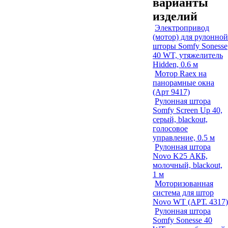
варианты
изделий
Электропривод
(мотор) для рулонной
шторы Somfy Sonesse
40 WT, утяжелитель
Hidden, 0.6 м
Мотор Raex на
панорамные окна
(Арт 9417)
Рулонная штора
Somfy Screen Up 40,
серый, blackout,
голосовое
управление, 0.5 м
Рулонная штора
Novo K25 АКБ,
молочный, blackout,
1 м
Моторизованная
система для штор
Novo WT (АРТ. 4317)
Рулонная штора
Somfy Sonesse 40