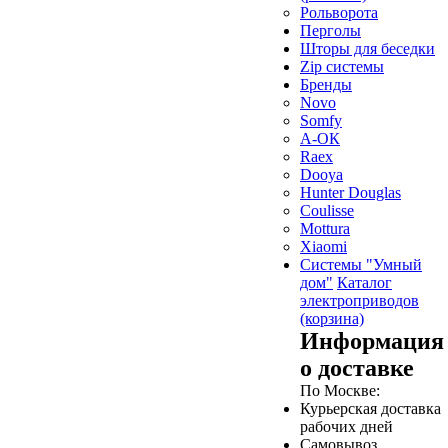
Рольворота
Перголы
Шторы для беседки
Zip системы
Бренды
Novo
Somfy
А-ОК
Raex
Dooya
Hunter Douglas
Coulisse
Mottura
Xiaomi
Системы "Умный
дом"
Каталог
электроприводов
(корзина)
Информация
о доставке
По Москве:
Курьерская доставка
рабочих дней
Самовывоз