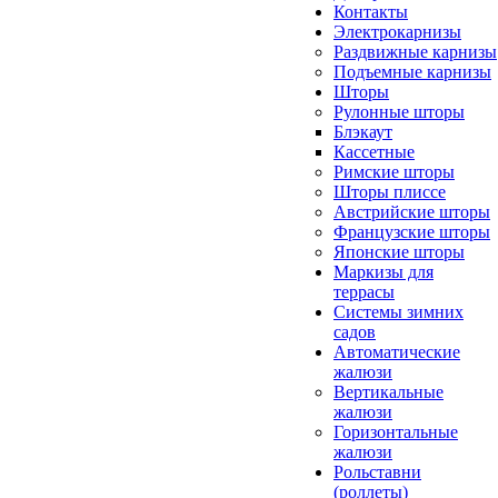
Контакты
Электрокарнизы
Раздвижные карнизы
Подъемные карнизы
Шторы
Рулонные шторы
Блэкаут
Кассетные
Римские шторы
Шторы плиссе
Австрийские шторы
Французские шторы
Японские шторы
Маркизы для
террасы
Системы зимних
садов
Автоматические
жалюзи
Вертикальные
жалюзи
Горизонтальные
жалюзи
Рольставни
(роллеты)