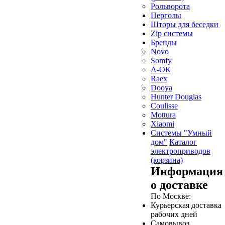
Рольворота
Перголы
Шторы для беседки
Zip системы
Бренды
Novo
Somfy
А-ОК
Raex
Dooya
Hunter Douglas
Coulisse
Mottura
Xiaomi
Системы "Умный
дом"
Каталог
электроприводов
(корзина)
Информация
о доставке
По Москве:
Курьерская доставка
рабочих дней
Самовывоз