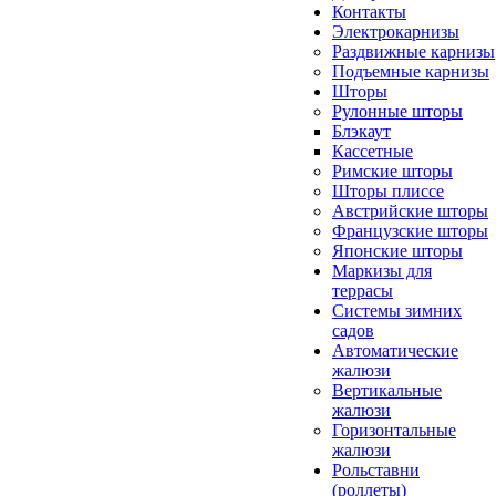
Контакты
Электрокарнизы
Раздвижные карнизы
Подъемные карнизы
Шторы
Рулонные шторы
Блэкаут
Кассетные
Римские шторы
Шторы плиссе
Австрийские шторы
Французские шторы
Японские шторы
Маркизы для
террасы
Системы зимних
садов
Автоматические
жалюзи
Вертикальные
жалюзи
Горизонтальные
жалюзи
Рольставни
(роллеты)