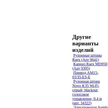
Другие
варианты
изделий
Рулонные шторы
Raex (Арт 9641)
Карниз Raex MD950
(Арт 9395)
Привод AM15-
03/35-ES-E
Рулонная штора
Novo K35 Wi-Fi,
серый, blackout,
голосовое
управление, 0.4 м
(арт. 34322)
Электромотор Somfy