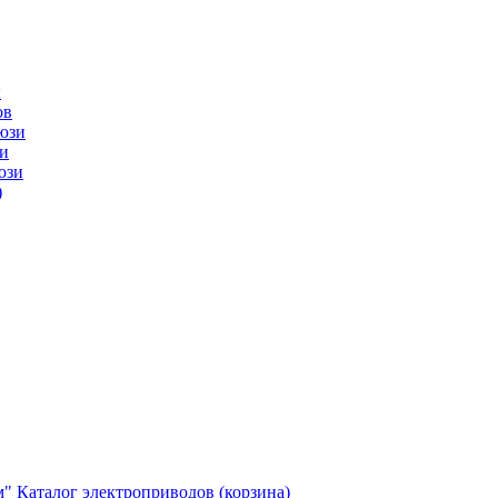
ы
ов
юзи
и
юзи
)
м"
Каталог электроприводов (корзина)