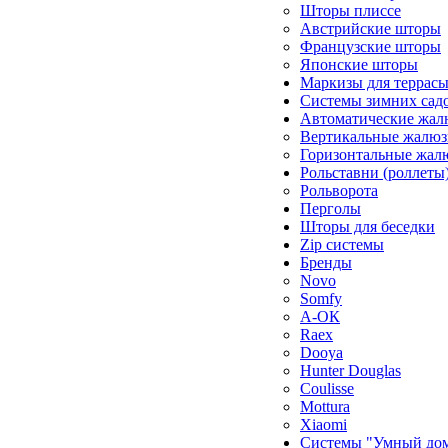
Шторы плиссе
Австрийские шторы
Французские шторы
Японские шторы
Маркизы для террас
Системы зимних сад
Автоматические жал
Вертикальные жалюз
Горизонтальные жал
Рольставни (роллеты
Рольворота
Перголы
Шторы для беседки
Zip системы
Бренды
Novo
Somfy
А-ОК
Raex
Dooya
Hunter Douglas
Coulisse
Mottura
Xiaomi
Системы "Умный до