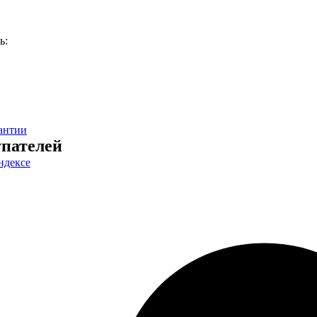
ь:
антии
пателей
ндексе