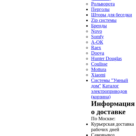
Рольворота
Перголы
Шторы для беседки
Zip системы
Бренды
Novo
Somfy
А-ОК
Raex
Dooya
Hunter Douglas
Coulisse
Mottura
Xiaomi
Системы "Умный
дом"
Каталог
электроприводов
(корзина)
Информация
о доставке
По Москве:
Курьерская доставка
рабочих дней
Самовывоз