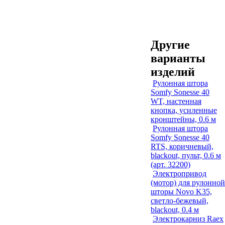
Другие
варианты
изделий
Рулонная штора
Somfy Sonesse 40
WT, настенная
кнопка, усиленные
кронштейны, 0.6 м
Рулонная штора
Somfy Sonesse 40
RTS, коричневый,
blackout, пульт, 0.6 м
(арт. 32200)
Электропривод
(мотор) для рулонной
шторы Novo K35,
светло-бежевый,
blackout, 0.4 м
Электрокарниз Raex