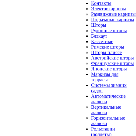
Контакты
Электрокарнизы
Раздвижные карнизы
Подъемные карнизы
Шторы
Рулонные шторы
Блэкаут
Кассетные
Римские шторы
Шторы плиссе
Австрийские шторы
Французские шторы
Японские шторы
Маркизы для
террасы
Системы зимних
садов
Автоматические
жалюзи
Вертикальные
жалюзи
Горизонтальные
жалюзи
Рольставни
(роллеты)