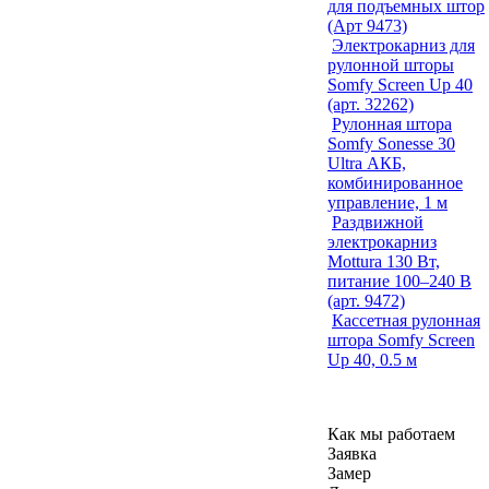
для подъемных штор
(Арт 9473)
Электрокарниз для
рулонной шторы
Somfy Screen Up 40
(арт. 32262)
Рулонная штора
Somfy Sonesse 30
Ultra АКБ,
комбинированное
управление, 1 м
Раздвижной
электрокарниз
Mottura 130 Вт,
питание 100–240 В
(арт. 9472)
Кассетная рулонная
штора Somfy Screen
Up 40, 0.5 м
Как мы работаем
Заявка
Замер