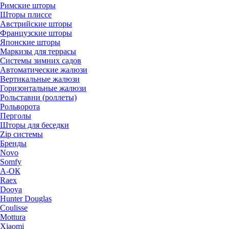
Римские шторы
Шторы плиссе
Австрийские шторы
Французские шторы
Японские шторы
Маркизы для террасы
Системы зимних садов
Автоматические жалюзи
Вертикальные жалюзи
Горизонтальные жалюзи
Рольставни (роллеты)
Рольворота
Перголы
Шторы для беседки
Zip системы
Бренды
Novo
Somfy
А-ОК
Raex
Dooya
Hunter Douglas
Coulisse
Mottura
Xiaomi