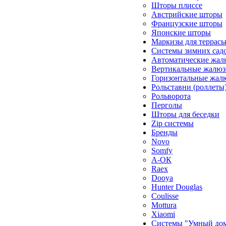
Шторы плиссе
Австрийские шторы
Французские шторы
Японские шторы
Маркизы для террас
Системы зимних сад
Автоматические жал
Вертикальные жалюз
Горизонтальные жал
Рольставни (роллеты
Рольворота
Перголы
Шторы для беседки
Zip системы
Бренды
Novo
Somfy
А-ОК
Raex
Dooya
Hunter Douglas
Coulisse
Mottura
Xiaomi
Системы "Умный до