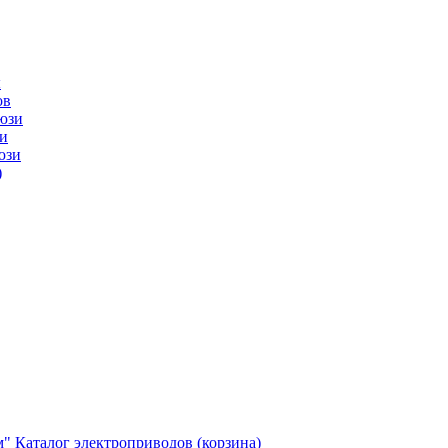
ы
ов
юзи
и
юзи
)
м"
Каталог электроприводов (корзина)