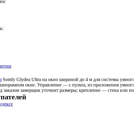
лос
ь:
антии
з
Somfy Glydea Ultra на окно шириной до 4 м для системы умног
 панорамном окне. Управление — с пульта, из приложения умног
ред заказом замерщик уточнит размеры; крепление — стена или п
пателей
ндексе