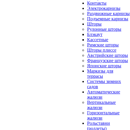
Контакты
Электрокарнизы
Раздвижные карнизы
Подъемные карнизы
Шторы
Рулонные шторы
Блэкаут
Кассетные
Римские шторы
Шторы плиссе
Австрийские шторы
Французские шторы
Японские шторы
Маркизы для
террасы
Системы зимних
садов
Автоматические
жалюзи
Вертикальные
жалюзи
Горизонтальные
жалюзи
Рольставни
(роллеты)