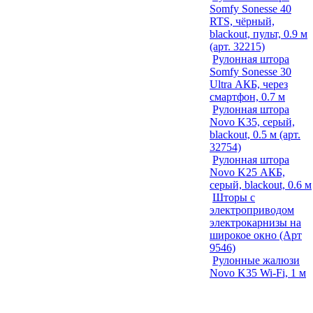
Somfy Sonesse 40
RTS, чёрный,
blackout, пульт, 0.9 м
(арт. 32215)
Рулонная штора
Somfy Sonesse 30
Ultra АКБ, через
смартфон, 0.7 м
Рулонная штора
Novo K35, серый,
blackout, 0.5 м (арт.
32754)
Рулонная штора
Novo K25 АКБ,
серый, blackout, 0.6 м
Шторы с
электроприводом
электрокарнизы на
широкое окно (Арт
9546)
Рулонные жалюзи
Novo K35 Wi-Fi, 1 м