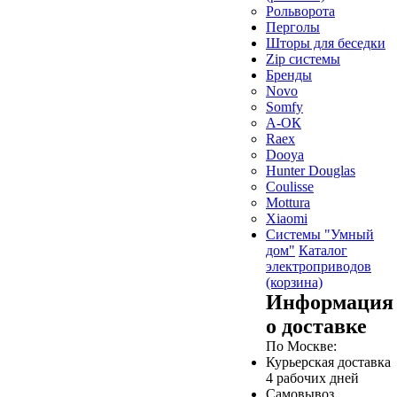
Рольворота
Перголы
Шторы для беседки
Zip системы
Бренды
Novo
Somfy
А-ОК
Raex
Dooya
Hunter Douglas
Coulisse
Mottura
Xiaomi
Системы "Умный
дом"
Каталог
электроприводов
(корзина)
Информация
о доставке
По Москве:
Курьерская доставка
4 рабочих дней
Самовывоз