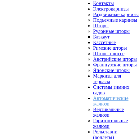
Контакты
Электрокарнизы
Раздвижные карнизы
Подъемные карнизы
Шторы
Рулонные шторы
Блэкаут
Кассетные
Римские шторы
Шторы плиссе
Австрийские шторы
Французские шторы
Японские шторы
Маркизы для
террасы
Системы зимних
садов
Автоматические
жалюзи
Вертикальные
жалюзи
Горизонтальные
жалюзи
Рольставни
(роллеты)