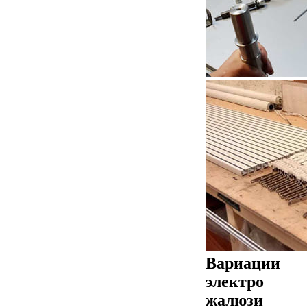
Вариации
электро
жалюзи