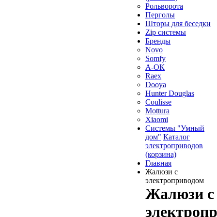
Рольворота
Перголы
Шторы для беседки
Zip системы
Бренды
Novo
Somfy
А-ОК
Raex
Dooya
Hunter Douglas
Coulisse
Mottura
Xiaomi
Системы "Умный
дом"
Каталог
электроприводов
(корзина)
Главная
Жалюзи с
электроприводом
Жалюзи с
электроп