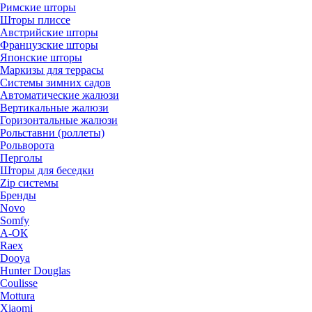
Римские шторы
Шторы плиссе
Австрийские шторы
Французские шторы
Японские шторы
Маркизы для террасы
Системы зимних садов
Автоматические жалюзи
Вертикальные жалюзи
Горизонтальные жалюзи
Рольставни (роллеты)
Рольворота
Перголы
Шторы для беседки
Zip системы
Бренды
Novo
Somfy
А-ОК
Raex
Dooya
Hunter Douglas
Coulisse
Mottura
Xiaomi