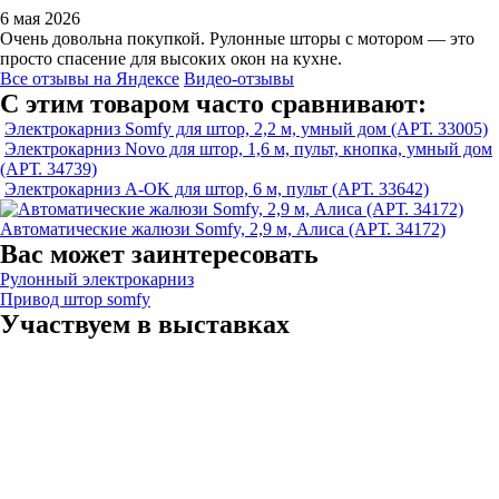
6 мая 2026
Очень довольна покупкой. Рулонные шторы с мотором — это
просто спасение для высоких окон на кухне.
Все отзывы на Яндексе
Видео-отзывы
С этим товаром часто сравнивают:
Электрокарниз Somfy для штор, 2,2 м, умный дом (АРТ. 33005)
Электрокарниз Novo для штор, 1,6 м, пульт, кнопка, умный дом
(АРТ. 34739)
Электрокарниз A-OK для штор, 6 м, пульт (АРТ. 33642)
Автоматические жалюзи Somfy, 2,9 м, Алиса (АРТ. 34172)
Вас может заинтересовать
Рулонный электрокарниз
Привод штор somfy
Участвуем в выставках