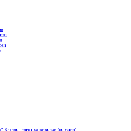
ы
ов
юзи
и
юзи
)
м"
Каталог электроприводов (корзина)