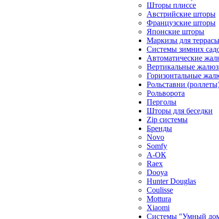
Шторы плиссе
Австрийские шторы
Французские шторы
Японские шторы
Маркизы для террас
Системы зимних сад
Автоматические жал
Вертикальные жалюз
Горизонтальные жал
Рольставни (роллеты
Рольворота
Перголы
Шторы для беседки
Zip системы
Бренды
Novo
Somfy
А-ОК
Raex
Dooya
Hunter Douglas
Coulisse
Mottura
Xiaomi
Системы "Умный до