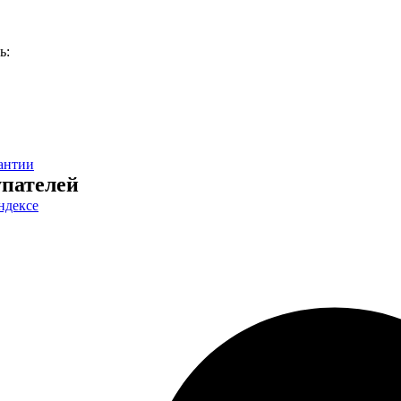
ь:
антии
пателей
ндексе