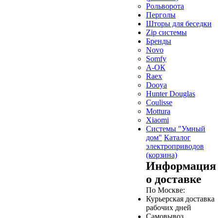
Рольворота
Перголы
Шторы для беседки
Zip системы
Бренды
Novo
Somfy
А-ОК
Raex
Dooya
Hunter Douglas
Coulisse
Mottura
Xiaomi
Системы "Умный
дом"
Каталог
электроприводов
(корзина)
Информация
о доставке
По Москве:
Курьерская доставка
рабочих дней
Самовывоз