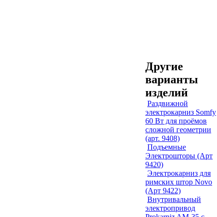
Другие
варианты
изделий
Раздвижной
электрокарниз Somfy
60 Вт для проёмов
сложной геометрии
(арт. 9408)
Подъемные
Электрошторы (Арт
9420)
Электрокарниз для
римских штор Novo
(Арт 9422)
Внутривальный
электропривод
Prokarniz AM-35 с