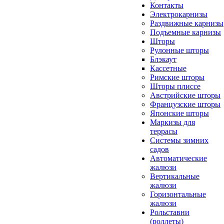
Контакты
Электрокарнизы
Раздвижные карнизы
Подъемные карнизы
Шторы
Рулонные шторы
Блэкаут
Кассетные
Римские шторы
Шторы плиссе
Австрийские шторы
Французские шторы
Японские шторы
Маркизы для
террасы
Системы зимних
садов
Автоматические
жалюзи
Вертикальные
жалюзи
Горизонтальные
жалюзи
Рольставни
(роллеты)