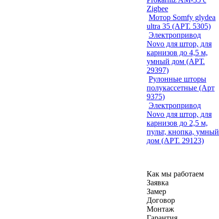
Zigbee
Мотор Somfy glydea
ultra 35 (АРТ. 5305)
Электропривод
Novo для штор, для
карнизов до 4,5 м,
умный дом (АРТ.
29397)
Рулонные шторы
полукассетные (Арт
9375)
Электропривод
Novo для штор, для
карнизов до 2,5 м,
пульт, кнопка, умный
дом (АРТ. 29123)
Как мы работаем
Заявка
Замер
Договор
Монтаж
Гарантия