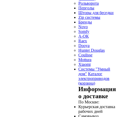
Рольворота
Перголы
Шторы для беседки
Zip системы
Бренды
Novo
Somfy
А-ОК
Raex
Dooya
Hunter Douglas
Coulisse
Mottura
Xiaomi
Системы "Умный
дом"
Каталог
электроприводов
(корзина)
Информация
о доставке
По Москве:
Курьерская доставка
рабочих дней
Самовывоз