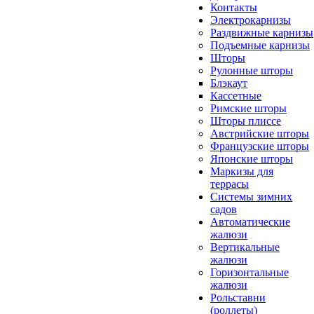
Контакты
Электрокарнизы
Раздвижные карнизы
Подъемные карнизы
Шторы
Рулонные шторы
Блэкаут
Кассетные
Римские шторы
Шторы плиссе
Австрийские шторы
Французские шторы
Японские шторы
Маркизы для
террасы
Системы зимних
садов
Автоматические
жалюзи
Вертикальные
жалюзи
Горизонтальные
жалюзи
Рольставни
(роллеты)