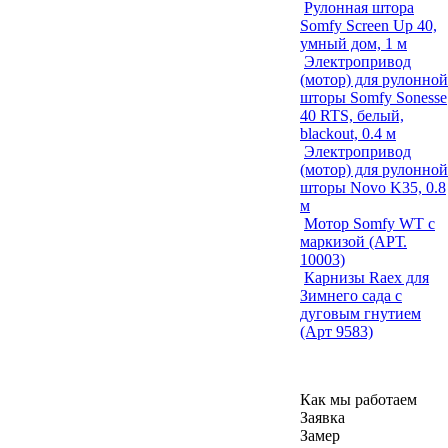
Рулонная штора
Somfy Screen Up 40,
умный дом, 1 м
Электропривод
(мотор) для рулонной
шторы Somfy Sonesse
40 RTS, белый,
blackout, 0.4 м
Электропривод
(мотор) для рулонной
шторы Novo K35, 0.8
м
Мотор Somfy WT с
маркизой (АРТ.
10003)
Карнизы Raex для
Зимнего сада с
дуговым гнутием
(Арт 9583)
Как мы работаем
Заявка
Замер