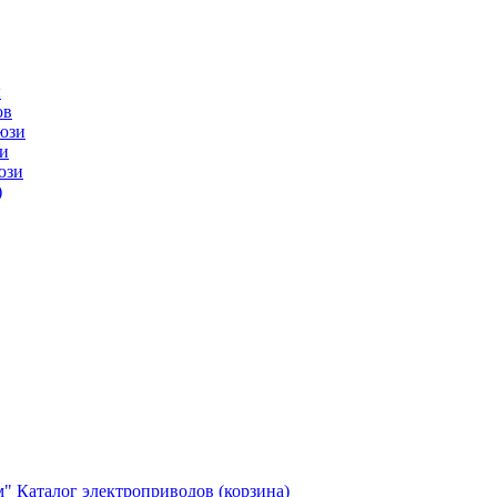
ы
ов
юзи
и
юзи
)
м"
Каталог электроприводов (корзина)