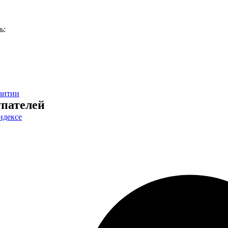
ь:
антии
пателей
ндексе