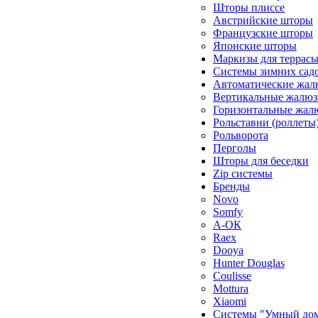
Шторы плиссе
Австрийские шторы
Французские шторы
Японские шторы
Маркизы для террас
Системы зимних сад
Автоматические жал
Вертикальные жалюз
Горизонтальные жал
Рольставни (роллеты
Рольворота
Перголы
Шторы для беседки
Zip системы
Бренды
Novo
Somfy
А-ОК
Raex
Dooya
Hunter Douglas
Coulisse
Mottura
Xiaomi
Системы "Умный до