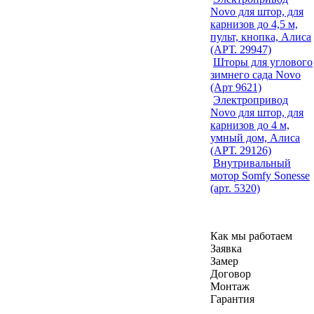
Novo для штор, для
карнизов до 4,5 м,
пульт, кнопка, Алиса
(АРТ. 29947)
Шторы для углового
зимнего сада Novo
(Арт 9621)
Электропривод
Novo для штор, для
карнизов до 4 м,
умный дом, Алиса
(АРТ. 29126)
Внутривальный
мотор Somfy Sonesse
(арт. 5320)
Как мы работаем
Заявка
Замер
Договор
Монтаж
Гарантия