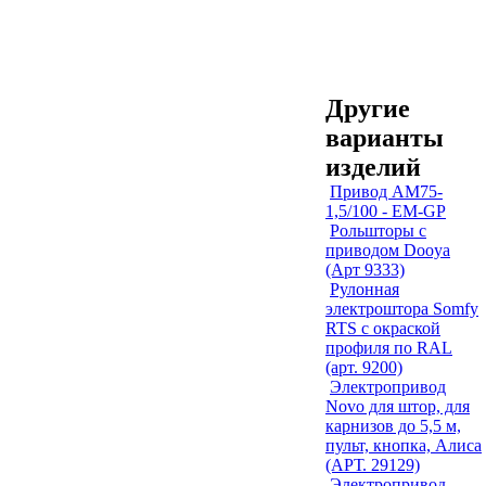
Другие
варианты
изделий
Привод AM75-
1,5/100 - EM-GP
Рольшторы с
приводом Dooya
(Арт 9333)
Рулонная
электроштора Somfy
RTS с окраской
профиля по RAL
(арт. 9200)
Электропривод
Novo для штор, для
карнизов до 5,5 м,
пульт, кнопка, Алиса
(АРТ. 29129)
Электропривод