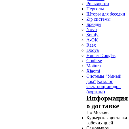
Рольворота
Перголы
Шторы для беседки
Zip системы
Бренды
Novo
Somfy
А-ОК
Raex
Dooya
Hunter Douglas
Coulisse
Mottura
Xiaomi
Системы "Умный
дом"
Каталог
электроприводов
(корзина)
Информация
о доставке
По Москве:
Курьерская доставка
рабочих дней
Самовывоз