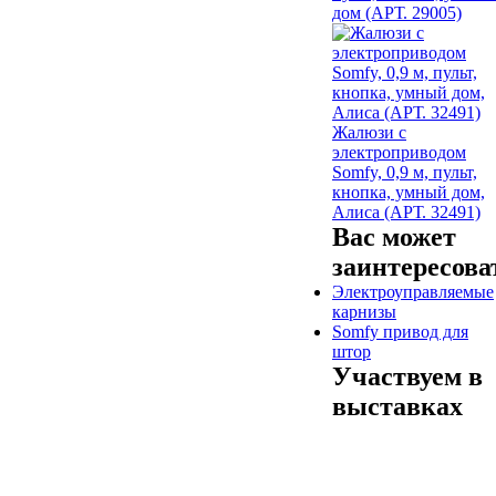
дом (АРТ. 29005)
Жалюзи с
электроприводом
Somfy, 0,9 м, пульт,
кнопка, умный дом,
Алиса (АРТ. 32491)
Вас может
заинтересова
Электроуправляемые
карнизы
Somfy привод для
штор
Участвуем в
выставках