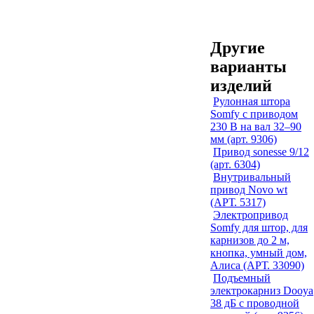
Другие
варианты
изделий
Рулонная штора
Somfy с приводом
230 В на вал 32–90
мм (арт. 9306)
Привод sonesse 9/12
(арт. 6304)
Внутривальный
привод Novo wt
(АРТ. 5317)
Электропривод
Somfy для штор, для
карнизов до 2 м,
кнопка, умный дом,
Алиса (АРТ. 33090)
Подъемный
электрокарниз Dooya
38 дБ с проводной