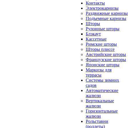
Контакты
Электрокарнизы
Раздвижные карнизы
Подъемные карнизы
Шторы
Рулонные шторы
Блэкаут
Кассетные
Римские шторы
Шторы плиссе
Австрийские шторы
Французские шторы
Японские шторы
Маркизы для
террасы
Системы зимних
садов
Автоматические
жалюзи
Вертикальные
жалюзи
Горизонтальные
жалюзи
Рольставни
(роллеты)