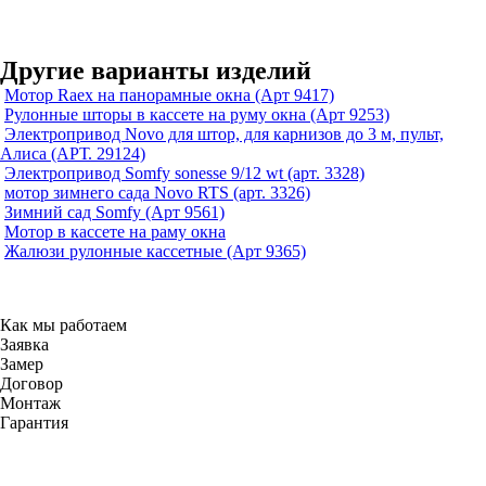
Другие варианты изделий
Мотор Raex на панорамные окна (Арт 9417)
Рулонные шторы в кассете на руму окна (Арт 9253)
Электропривод Novo для штор, для карнизов до 3 м, пульт,
Алиса (АРТ. 29124)
Электропривод Somfy sonesse 9/12 wt (арт. 3328)
мотор зимнего сада Novo RTS (арт. 3326)
Зимний сад Somfy (Арт 9561)
Мотор в кассете на раму окна
Жалюзи рулонные кассетные (Арт 9365)
Как мы работаем
Заявка
Замер
Договор
Монтаж
Гарантия