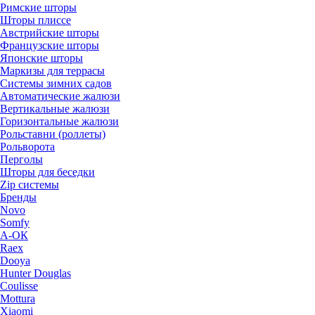
Римские шторы
Шторы плиссе
Австрийские шторы
Французские шторы
Японские шторы
Маркизы для террасы
Системы зимних садов
Автоматические жалюзи
Вертикальные жалюзи
Горизонтальные жалюзи
Рольставни (роллеты)
Рольворота
Перголы
Шторы для беседки
Zip системы
Бренды
Novo
Somfy
А-ОК
Raex
Dooya
Hunter Douglas
Coulisse
Mottura
Xiaomi