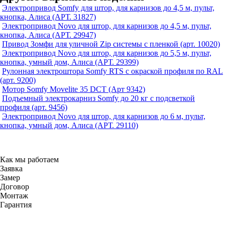
Электропривод Somfy для штор, для карнизов до 4,5 м, пульт,
кнопка, Алиса (АРТ. 31827)
Электропривод Novo для штор, для карнизов до 4,5 м, пульт,
кнопка, Алиса (АРТ. 29947)
Привод Зомфи для уличной Zip системы с пленкой (арт. 10020)
Электропривод Novo для штор, для карнизов до 5,5 м, пульт,
кнопка, умный дом, Алиса (АРТ. 29399)
Рулонная электроштора Somfy RTS с окраской профиля по RAL
(арт. 9200)
Мотор Somfy Movelite 35 DCT (Арт 9342)
Подъемный электрокарниз Somfy до 20 кг с подсветкой
профиля (арт. 9456)
Электропривод Novo для штор, для карнизов до 6 м, пульт,
кнопка, умный дом, Алиса (АРТ. 29110)
Как мы работаем
Заявка
Замер
Договор
Монтаж
Гарантия