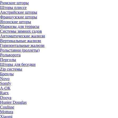
Римские шторы
Шторы плиссе
Австрийские шторы
Французские шторы
Японские шторы
Маркизы для террасы
Системы зимних садов
Автоматические жалюзи
Вертикальные жалюзи
Горизонтальные жалюзи
Рольставни (роллеты)
Рольворота
Перголы
Шторы для беседки
Zip системы
Бренды
Novo
Somfy
А-ОК
Raex
Dooya
Hunter Douglas
Coulisse
Mottura
Xiaomi